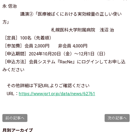
永 信治
講演②「医療被ばくにおける実効線量の正しい使い
方」
札幌医科大学附属病院 浅沼 治
［定員］100名（先着順）
［参加費］会員 2,000円 非会員 4,000円
［申込期間］2024年10月20日（金）～12月1日（日）
［申込方法］会員システム『RacNe』にログインしてお申し込
みください
その他詳細は下記URLよりご確認ください
URL：
https://www.jsrt.or.jp/data/news/62761
前の記事へ
次の記事へ
月別アーカイブ