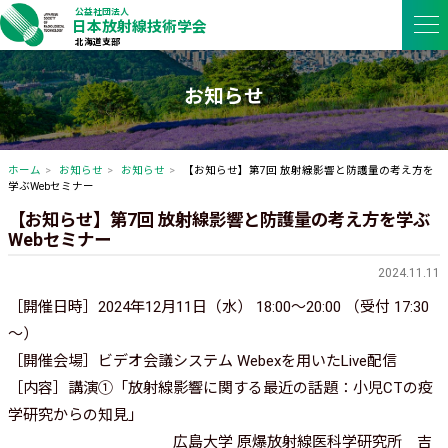
公益社団法人
日本放射線技術学会
北海道支部
お知らせ
ホーム
お知らせ
お知らせ
【お知らせ】第7回 放射線影響と防護量の考え方を
学ぶWebセミナー
【お知らせ】第7回 放射線影響と防護量の考え方を学ぶ
Webセミナー
2024.11.11
［開催日時］2024年12月11日（水） 18:00～20:00 （受付 17:30
～）
［開催会場］ビデオ会議システム Webexを用いたLive配信
［内容］講演①「放射線影響に関する最近の話題：小児CTの疫
学研究からの知見」
広島大学 原爆放射線医科学研究所 吉