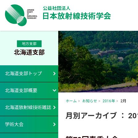
公益社団法人
日本放射線技術学会
地方支部
北海道支部
北海道支部トップ
北海道支部概要
ホーム
お知らせ
2016年
2月
北海道放射線技術雑誌
月別アーカイブ ： 20
学術大会