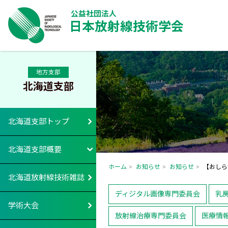
公益社団法人
日本放射線技術学会
地方支部
北海道支部
北海道支部トップ
北海道支部概要
ホーム
お知らせ
お知らせ
【おしら
北海道放射線技術雑誌
ディジタル画像専門委員会
乳
学術大会
放射線治療専門委員会
医療情