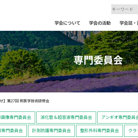
学会について
学会の活動
学会誌・
専門委員会
せ】第27回 核医学技術研修会
房画像専門委員会
消化管＆超音波専門委員会
アンギオ専門委員
報専門委員会
計測防護専門委員会
整形外科専門委員会
クラ