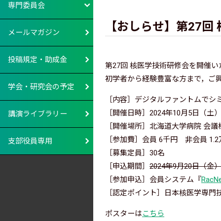
専門委員会
【おしらせ】第27回
メールマガジン
投稿規定・助成金
第27回 核医学技術研修会を開催い
初学者から経験豊富な方まで，ご
学会・研究会の予定
［内容］デジタルファントムでシ
［開催日時］2024年10月5日（土）9
講演ライブラリー
［開催場所］北海道大学病院 会議
［参加費］会員 6千円 非会員 1.
支部役員専用
［募集定員］30名
［申込期間］
2024年9月20日（金
［参加申込］会員システム『
RacN
［認定ポイント］日本核医学専門技
ポスターは
こちら