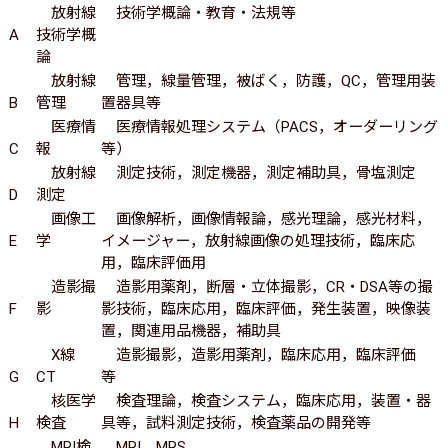
放射線
技術学概論・教育・法規等
A
技術学概
論
放射線
管理，線量管理，被ばく，防護，QC，管理用装
B
管理
置器具等
医療情
医療情報処理システム（PACS，オーダーリング
C
報
等）
放射線
測定技術，測定機器，測定補助具，骨塩測定
D
測定
画像工
画像解析，画像情報論，感光理論，感光材料，
E
学
イメージャー，放射線画像の処理技術，臨床応
用，臨床評価用
造影撮
造影用薬剤，断層・立体撮影，CR・DSA等の撮
F
影
影技術，臨床応用，臨床評価，発生装置，映像装
置，関連用品機器，補助具
X線
造影撮影，造影用薬剤，臨床応用，臨床評価
G
CT
等
核医学
検査理論，検査システム，臨床応用，装置・器
H
検査
具等，試料測定技術，検査薬品の開発等
MRI検
MRI，MRS