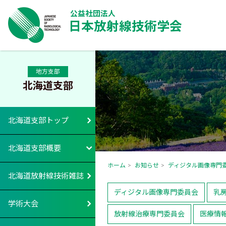
公益社団法人
日本放射線技術学会
地方支部
北海道支部
北海道支部トップ
北海道支部概要
ホーム
お知らせ
ディジタル画像専門
北海道放射線技術雑誌
ディジタル画像専門委員会
乳
学術大会
放射線治療専門委員会
医療情