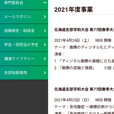
専門委員会
2021年度事業
メールマガジン
北海道支部学術大会 第77回春季
投稿規定・助成金
2021年4月24日（土） WEB 開催
学会・研究会の予定
テーマ：画像のディジタル化とデ
演者：
講演ライブラリー
1. 「ディジタル画像の基礎に立
2. 「画像の認識と強調」 小田
支部役員専用
北海道支部学術大会 第77回春季大
2021年4月25日（日） WEB 開催
テーマ：急性腹症 ～画像診断から
演者：「急性腹症における一般撮