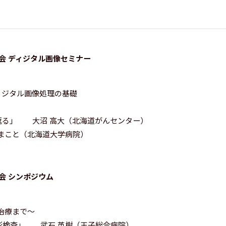
大会 ディジタル画像セミナー
ィジタル画像処理の基礎
ち返る」 大沼 高大（北海道がんセンター）
 まこと（北海道大学病院）
会 シンポジウム
治療まで～
影検査」 武石 英樹（王子総合病院）