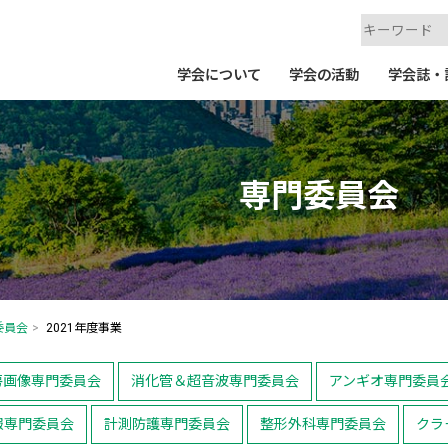
学会について
学会の活動
学会誌・
専門委員会
委員会
2021年度事業
房画像専門委員会
消化管＆超音波専門委員会
アンギオ専門委員
報専門委員会
計測防護専門委員会
整形外科専門委員会
クラ