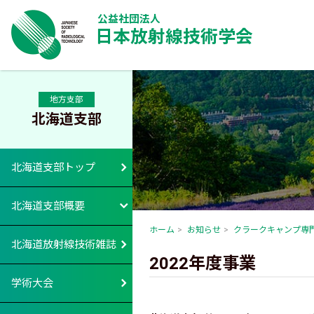
公益社団法人
日本放射線技術学会
地方支部
北海道支部
北海道支部トップ
北海道支部概要
ホーム
お知らせ
クラークキャンプ専
北海道放射線技術雑誌
2022年度事業
学術大会